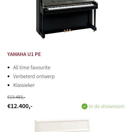
YAMAHA U1 PE
All time favourite
Verbeterd ontwerp
Klassieker
€
13.483
,-
€
12.400
,-
In de showroom