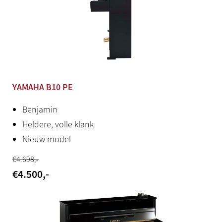
YAMAHA B10 PE
Benjamin
Heldere, volle klank
Nieuw model
€
4.698
,-
€
4.500
,-