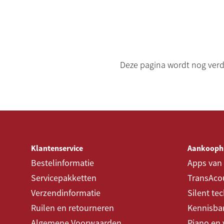
Deze pagina wordt nog verde
Klantenservice
Aankooph
Bestelinformatie
Apps van
Servicepakketten
TransAcou
Verzendinformatie
Silent te
Ruilen en retourneren
Kennisba
Algemene Voorwaarden
Piano en 