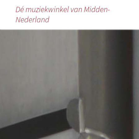
Dé muziekwinkel van Midden-
Nederland