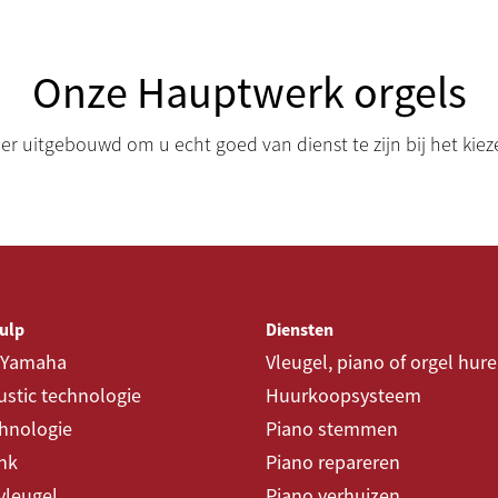
Onze Hauptwerk orgels
r uitgebouwd om u echt goed van dienst te zijn bij het kie
ulp
Diensten
 Yamaha
Vleugel, piano of orgel hur
stic technologie
Huurkoopsysteem
chnologie
Piano stemmen
nk
Piano repareren
vleugel
Piano verhuizen