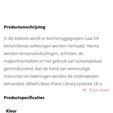
Productomschrijving
In dit lesboek wordt er kort teruggegrepen naar 1A.
Verschillende oefeningen worden herhaald. Hierna
worden tempoaanduidingen, achtsten, de
majeurtoonladder en het gebruik van sustainpedaal
geïntroduceerd. Aan de hand van eenvoudige
instructies en tekeningen worden de onderwerpen
behandeld. Alfred’s Basic Piano Library Lesboek 1B is
Toon meer
een toegankelijke methode waarbij er stap voor stap
Productspecificaties
meer theorie wordt geïntroduceerd aan de hand van
leuke oefeningen. Inclusief cd. De cd is speciaal gemaakt
Kleur