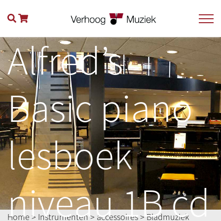
Alfred’s
Basic piano
lesboek
niveau 1B cd
Home
>
Instrumenten
>
accessoires
>
Bladmuziek