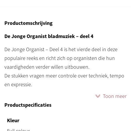
Productomschrijving
De Jonge Organist bladmuziek – deel 4
De Jonge Organist – Deel 4 is het vierde deel in deze
populaire reeks en richt zich op organisten die hun
vaardigheden verder willen uitbouwen.
De stukken vragen meer controle over techniek, tempo
en expressie.
Toon meer
In deze bundel komen verschillende muzikale stijlen aan
Productspecificaties
bod, waardoor leerlingen hun repertoire verbreden en
hun muzikale inzicht verder ontwikkelen.
Kleur
De stukken blijven didactisch opgebouwd, zodat de
Full colour