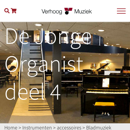
De Jonge
Organist
deel 4
Home
>
Instrumenten
>
accessoires
>
Bladmuziek