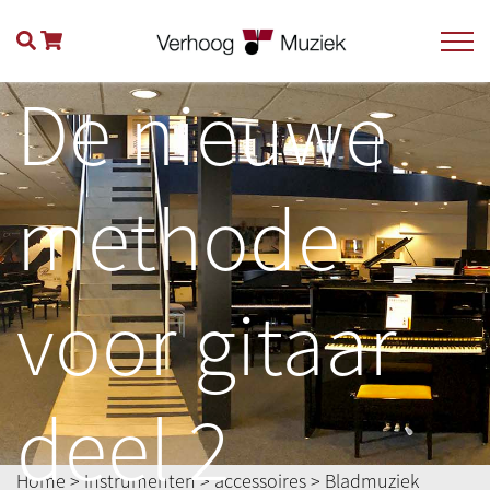
De nieuwe
methode
voor gitaar
deel 2
Home
>
Instrumenten
>
accessoires
>
Bladmuziek