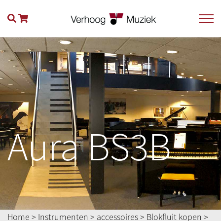
Aura BS3B
Home
>
Instrumenten
>
accessoires
>
Blokfluit kopen
>