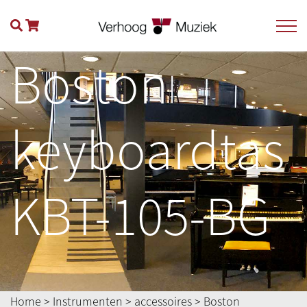
Boston
keyboardtas
KBT-105-BG
Home
>
Instrumenten
>
accessoires
> Boston