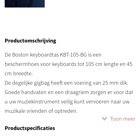
Productomschrijving
De Boston keyboardtas KBT-105-BG is een
beschermhoes voor keyboards tot 105 cm lengte en 45
cm breedte.
De degelijke gigbag heeft een voering van 25 mm dik.
Goede handvaten en een draagriem zorgen er voor dat
u uw muziekinstrument veilig kunt vervoeren naar uw
muzikale vrienden of optreden.
Toon meer
Kleurstelling van de Boston keyboardtas KBT-105-BG is
Productspecificaties
zwart/grijs.