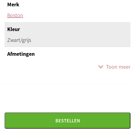
Merk
Boston
Kleur
Zwart/grijs
Afmetingen
45 x 105 x 16 cm (B x H x D)
Toon meer
Geschikt voor
Keyboard en stage piano
Productstatus
Nieuw
BESTELLEN
Herkomst