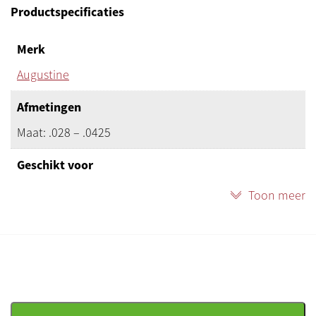
Productspecificaties
Verhoog Muziek heeft deze Augustine Classic Red snaren
altijd op voorraad!
Merk
Augustine
Afmetingen
Maat: .028 – .0425
Geschikt voor
Klassieke gitaar
Toon meer
Productstatus
Nieuw
Herkomst
Amerika