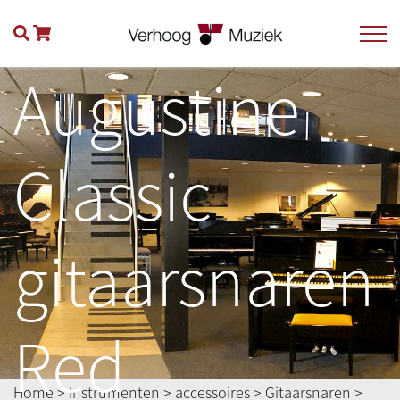
Augustine
Classic
gitaarsnaren
Red
Home
>
Instrumenten
>
accessoires
>
Gitaarsnaren
>