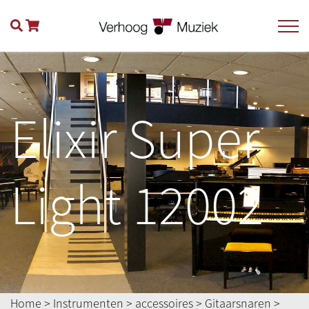
Elixir Super
Light 12002
Home
>
Instrumenten
>
accessoires
>
Gitaarsnaren
>