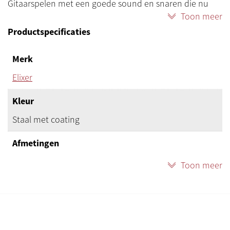
Gitaarspelen met een goede sound en snaren die nu
Toon meer
extra lang mee gaan.
Productspecificaties
Snarenset 12002 Super Light. Maat: .009-.042
Merk
Elixer
Kleur
Staal met coating
Afmetingen
Maat: .009-.042
Toon meer
Geschikt voor
Elektrische gitaar
Productstatus