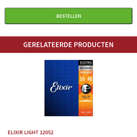
Nieuw
BESTELLEN
Herkomst
Amerika
GERELATEERDE PRODUCTEN
Bijzonderheden
Nanoweb coating anti roest
ELIXIR LIGHT 12052