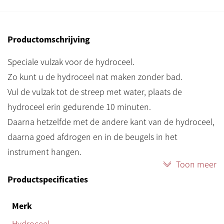
Productomschrijving
Speciale vulzak voor de hydroceel.
Zo kunt u de hydroceel nat maken zonder bad.
Vul de vulzak tot de streep met water, plaats de
hydroceel erin gedurende 10 minuten.
Daarna hetzelfde met de andere kant van de hydroceel,
daarna goed afdrogen en in de beugels in het
instrument hangen.
Toon meer
We hebben zowel de vulzak als de hydroceel op
Productspecificaties
voorraad.
Merk
Hydroceel