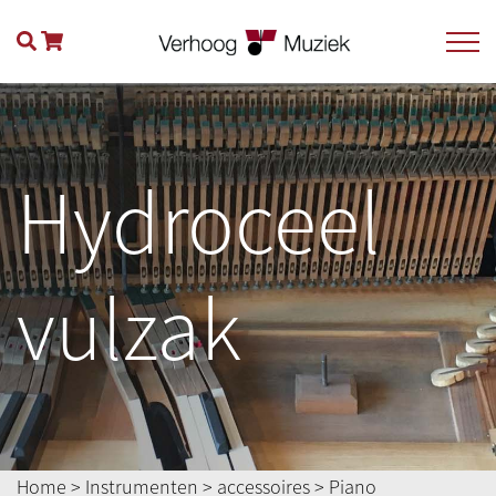
Hydroceel
vulzak
Home
>
Instrumenten
>
accessoires
>
Piano