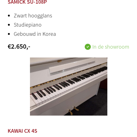
SAMICK SU-108P
Optie, meerprijs
Zwart hoogglans
Productstatus
Studiepiano
Gebouwd in Korea
Tweedehands
€
2.650
,-
In de showroom
Herkomst
Korea
KAWAI CX 4S