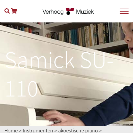
Samick SU-
110
Home
>
Instrumenten
>
akoestische piano
>