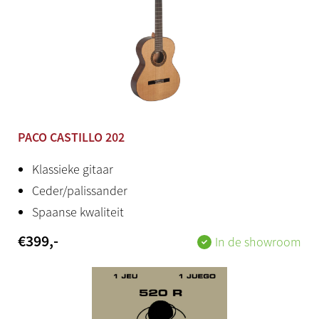
Aantal frets
19
Houtsoort achterkant
Sapele
Houtsoort zijkant
PACO CASTILLO 202
Sapele
Klassieke gitaar
Houtsoort top
Ceder/palissander
Spaanse kwaliteit
Solid cedar – ceder
€
399
,-
In de showroom
Houtsoort hals
Mahonie
Inclusief bag