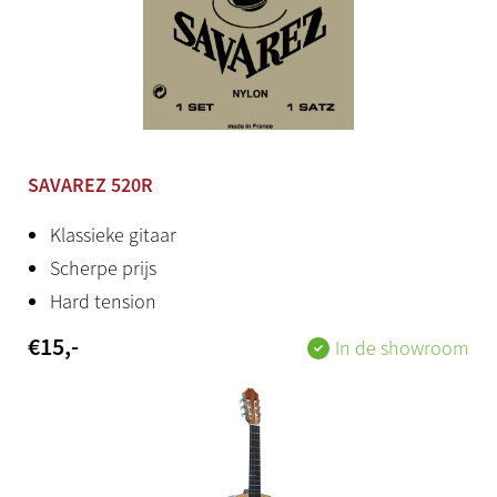
Nee
Productstatus
Nieuw
Herkomst
SAVAREZ 520R
Spanje
Klassieke gitaar
Scherpe prijs
Hard tension
€
15
,-
In de showroom