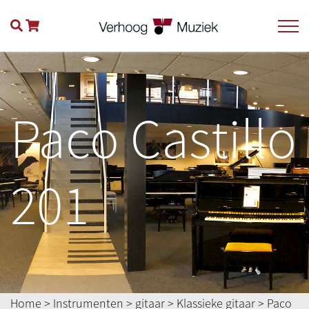
Paco Castillo
201
Home
>
Instrumenten
>
gitaar
>
Klassieke gitaar
> Paco