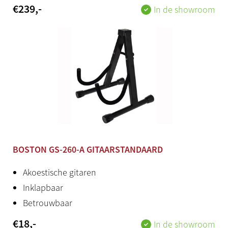
€
239
,-
Mahonie
In de showroom
Houtsoort hals
Mahonie
Inclusief bag
Nee
Productstatus
Nieuw
BOSTON GS-260-A GITAARSTANDAARD
Herkomst
Akoestische gitaren
Engeland
Inklapbaar
Betrouwbaar
€
18
,-
In de showroom