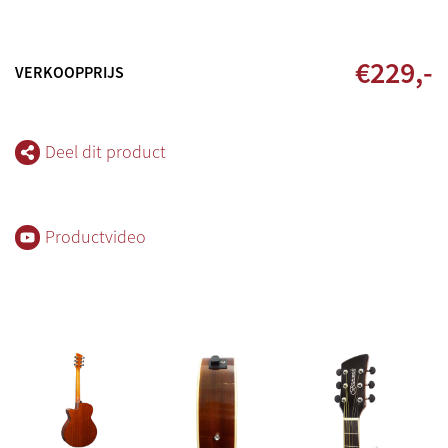
€
229
,-
VERKOOPPRIJS
Deel dit product
Productvideo