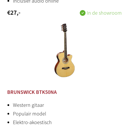
Inclusief audio online
Elecktrisch Akoestisch
€
27
,-
In de showroom
Ja
Element type
Brunswick KLT-18B
Mechaniek
Brunswick KLT-18B
Houtsoort achterkant
Sapele
BRUNSWICK BTK50NA
Houtsoort zijkant
Western gitaar
Sapele
Populair model
Elektro-akoestisch
Houtsoort top