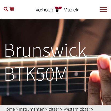
Brunswick
BTK50M
Home
>
Instrumenten
>
gitaar
>
Western gitaar
>