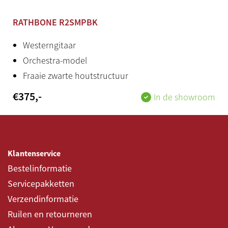
Houtsoort top
RATHBONE R2SMPBK
Massief Englemann Spruce
Westerngitaar
Houtsoort hals
Orchestra-model
Mahonie
Fraaie zwarte houtstructuur
Inclusief bag
€
375
,-
In de showroom
Nee
Productstatus
Klantenservice
Nieuw
Bestelinformatie
Herkomst
Servicepakketten
Engeland
Verzendinformatie
Ruilen en retourneren
Bijzonderheden