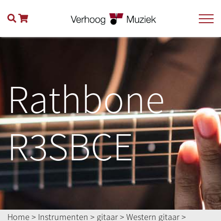
Rathbone
R3SBCE
Home
>
Instrumenten
>
gitaar
>
Western gitaar
>