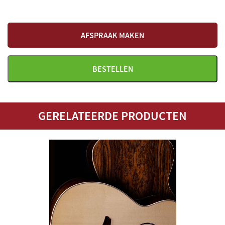
Kleur
Blank fijnspar
AFSPRAAK MAKEN
Afwerking
Satijn
BESTELLEN
Body constructie
Massief bovenblad
GERELATEERDE PRODUCTEN
Cutaway
ja
Aantal snaren
6
Aantal frets