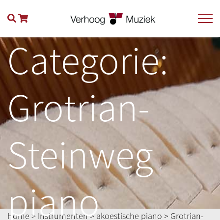
Categorie:
Grotrian-
Steinweg
piano
Home
>
Instrumenten
>
akoestische piano
> Grotrian-