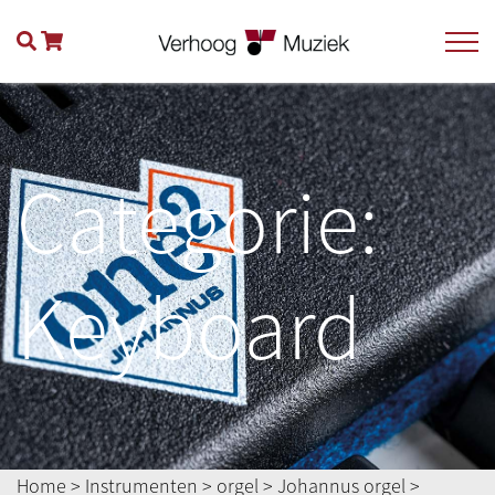
Categorie:
Keyboard
Home
>
Instrumenten
>
orgel
>
Johannus orgel
>