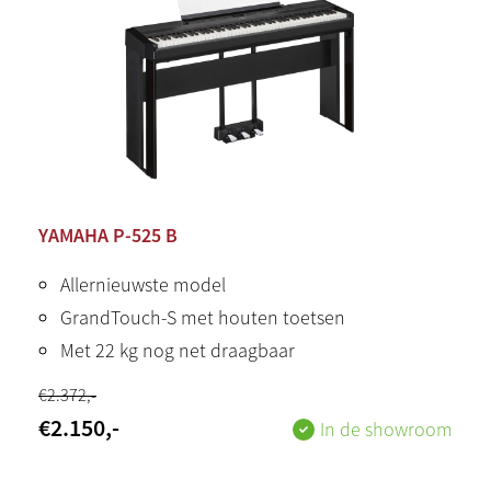
YAMAHA P-525 B
Allernieuwste model
GrandTouch-S met houten toetsen
Met 22 kg nog net draagbaar
€
2.372
,-
€
2.150
,-
In de showroom