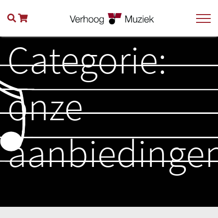
Categorie:
onze
aanbiedinge