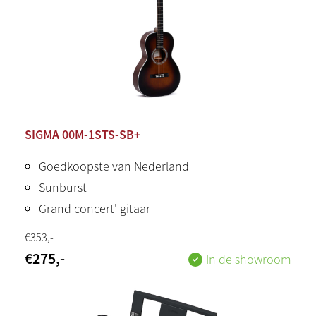
SIGMA 00M-1STS-SB+
Goedkoopste van Nederland
Sunburst
Grand concert' gitaar
€
353
,-
€
275
,-
In de showroom