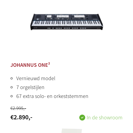
JOHANNUS ONE²
Vernieuwd model
7 orgelstijlen
67 extra solo- en orkeststemmen
€
2.995
,-
€
2.890
,-
In de showroom