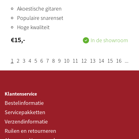
Akoestische gitaren
Populaire snarenset
Hoge kwaliteit
€
15
,-
In de showroom
1
2
3
4
5
6
7
8
9
10
11
12
13
14
15
16
...
Klantenservice
Bestelinformatie
Servicepakketten
Verzendinformatie
Ruilen en retourneren