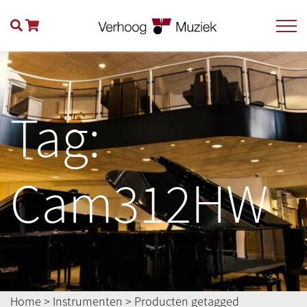
Tag:
Cam312HW
Home
>
Instrumenten
> Producten getagged