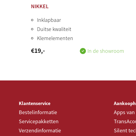
NIKKEL
Inklapbaar
Duitse kwaliteit
Klemelementen
€
19
,-
In de showroom
Klantenservice
Aankooph
Bestelinformatie
Apps van
Servicepakketten
TransAcou
Verzendinformatie
Silent te