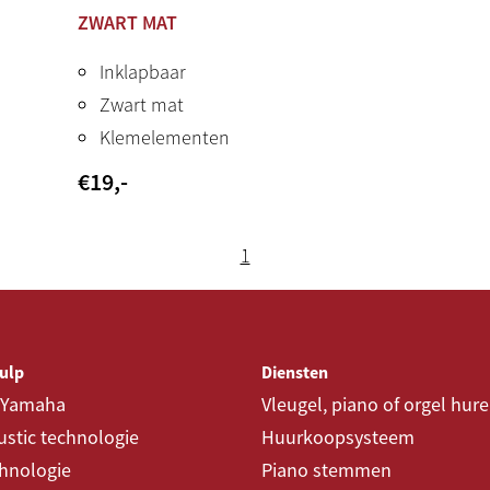
ZWART MAT
Inklapbaar
Zwart mat
Klemelementen
€
19
,-
1
ulp
Diensten
 Yamaha
Vleugel, piano of orgel hur
stic technologie
Huurkoopsysteem
chnologie
Piano stemmen