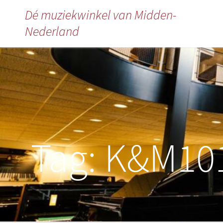
Dé muziekwinkel van Midden-
Nederland
Tag:
K&M10