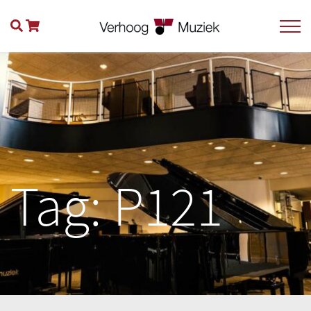
Tag:
P121