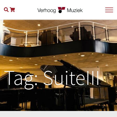
Tag:
SuiteIII