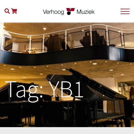
Tag:
YB1