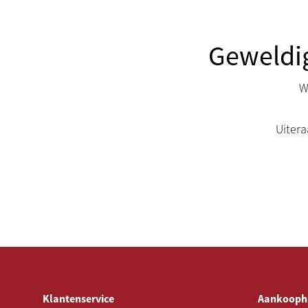
Geweldig
W
Uiter
Klantenservice
Aankooph