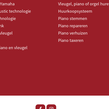
 Yamaha
Vleugel, piano of orgel hur
stic technologie
Huurkoopsysteem
chnologie
Piano stemmen
nk
Piano repareren
vleugel
Piano verhuizen
Piano taxeren
piano en vleugel