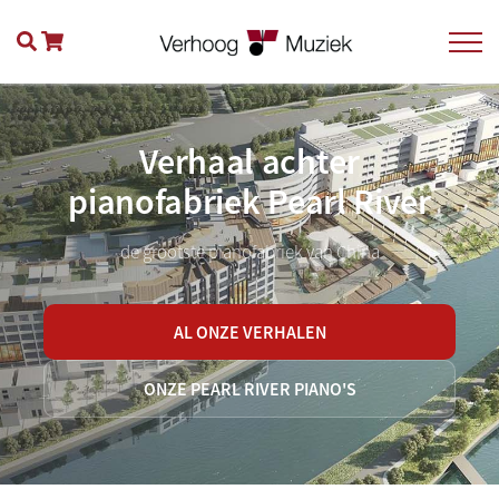
Verhaal achter
pianofabriek Pearl River
de grootste pianofabriek van China
AL ONZE VERHALEN
ONZE PEARL RIVER PIANO'S