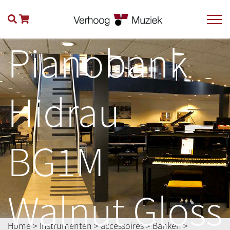
Pianobank
Hidrau
BG1M
Walnut Gloss
Home
>
Instrumenten
>
accessoires
>
Banken
>