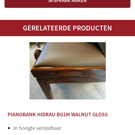
AFSPRAAK MAKEN
Nieuw
Herkomst
GERELATEERDE PRODUCTEN
Spanje
Bijzonderheden
In meerdere kleuren en zittingen te bestellen
PIANOBANK HIDRAU BG1M WALNUT GLOSS
In hoogte verstelbaar