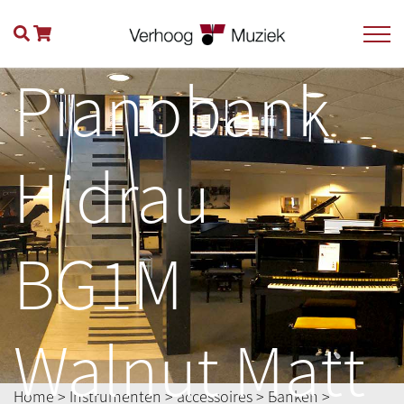
Pianobank
Hidrau
BG1M
Walnut Matt
Home
>
Instrumenten
>
accessoires
>
Banken
>