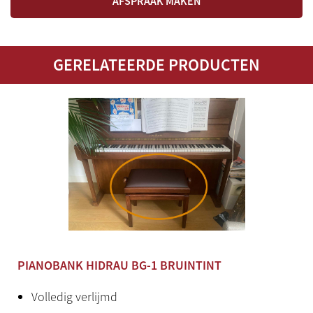
AFSPRAAK MAKEN
Nieuw
Herkomst
GERELATEERDE PRODUCTEN
Spanje
Bijzonderheden
In meerdere kleuren en zittingen te bestellen
PIANOBANK HIDRAU BG-1 BRUINTINT
Volledig verlijmd