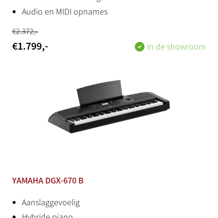
Audio en MIDI opnames
€
2.372
,-
€
1.799
,-
In de showroom
YAMAHA DGX-670 B
Aanslaggevoelig
Hybride piano