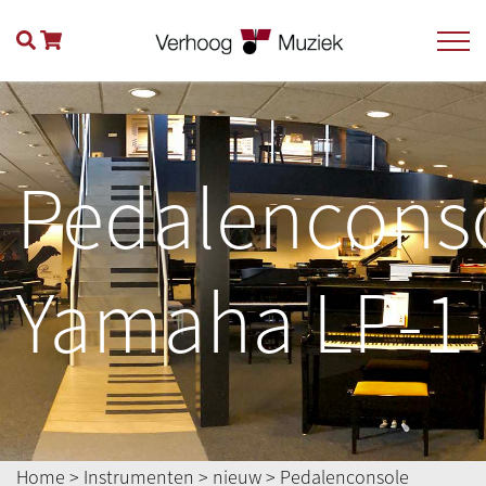
Pedalencons
Yamaha LP-1
Home
>
Instrumenten
>
nieuw
> Pedalenconsole