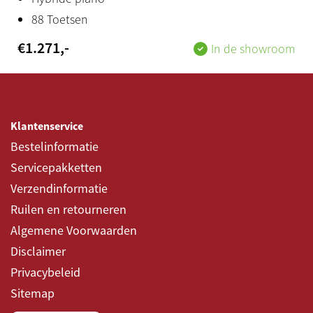
88 Toetsen
€
1.271
,-
In de showroom
Klantenservice
Bestelinformatie
Servicepakketten
Verzendinformatie
Ruilen en retourneren
Algemene Voorwaarden
Disclaimer
Privacybeleid
Sitemap