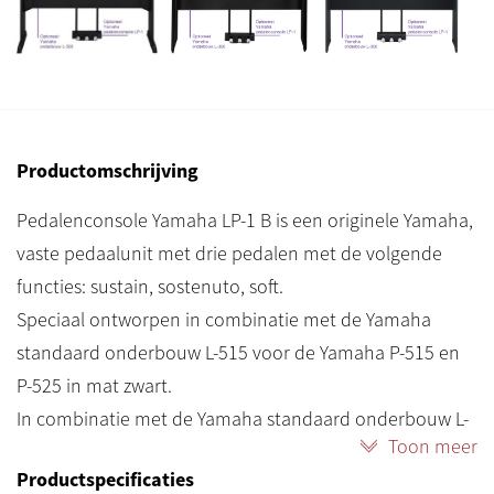
Productomschrijving
Pedalenconsole Yamaha LP-1 B is een originele Yamaha,
vaste pedaalunit met drie pedalen met de volgende
functies: sustain, sostenuto, soft.
Speciaal ontworpen in combinatie met de Yamaha
standaard onderbouw L-515 voor de Yamaha P-515 en
P-525 in mat zwart.
In combinatie met de Yamaha standaard onderbouw L-
Toon meer
125 voor de Yamaha P-125.
Productspecificaties
In combinatie met de Yamaha standaard onderbouw L-