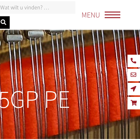
oeken naar:
MENU
95GP PE