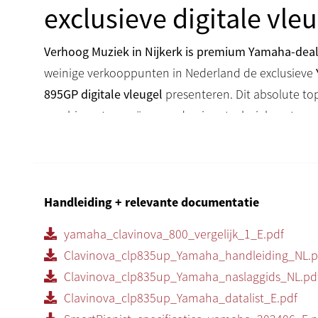
exclusieve digitale vleu
Verhoog Muziek in Nijkerk is premium Yamaha-deal
weinige verkooppunten in Nederland de exclusieve
895GP digitale vleugel
presenteren. Dit absolute to
combineert ongeëvenaarde pianotechniek met een
GrandTouch™ klavier en realistische speelbelevi
De CLP-895GP beschikt over het GrandTouch-klavie
hamers en gewogen toetsen
, waardoor u het spelg
Handleiding + relevante documentatie
concertvleugel ervaart. Het demperpedaal is voorz
yamaha_clavinova_800_vergelijk_1_E.pdf
die de respons van een echte vleugel nauwkeurig n
Clavinova_clp835up_Yamaha_handleiding_NL.p
Premium geluidsweergave
Clavinova_clp835up_Yamaha_naslaggids_NL.pd
Clavinova_clp835up_Yamaha_datalist_E.pdf
Met een
krachtig 3-weg audiosysteem van 50 watt 