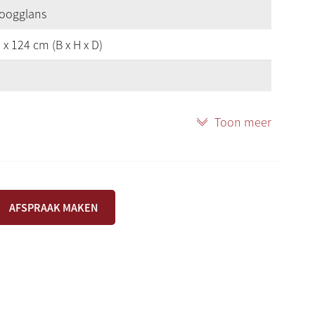
oogglans
 x 124 cm (B x H x D)
Toon meer
uch™-toetsenbord met witte toetsen vol hout,
toetsen synthetisch ebbenhout en synthetisch
toetsbeleg en contragewicht.
in en meerdere digitale functies, inclusief
AFSPRAAK MAKEN
ndscurve)