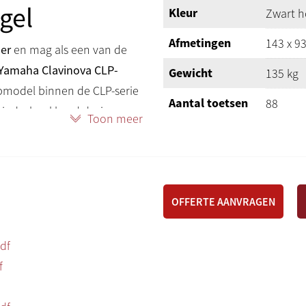
gel
Kleur
Zwart h
Afmetingen
143 x 93
er
en mag als een van de
Yamaha Clavinova CLP-
Gewicht
135 kg
pmodel binnen de CLP-serie
Aantal toetsen
88
 indrukwekkend design.
Toon meer
GrandTo
ng
Klavier
zwarte 
ivoren 
r met
lineair gegradeerde
evoel van een echte
3 (susta
OFFERTE AANVRAGEN
Pedalen
ien van een
resistance curve
weersta
abootst.
df
Halfpedaal
Ja
f
Afsluitbaar
Ja
per kanaal
en luidsprekers