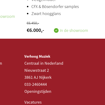
CFX & Bösendorfer samples
[R]
Zwart hoogglans
showroom
€
6.450
,-
€
6.000
,-
In de showroom
rd stereo jack (2x)
Verhoog Muziek
 Indonesië
en
Centraal in Nederland
(55W)
Nieuwstraat 2
3861 AJ Nijkerk
anist
033-2460444
m product
Openingstijden
Vacatures