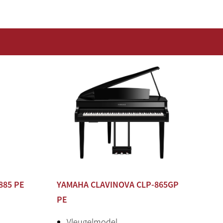
x 64 px touchscreen (Geeft alleen tekst weer als het
t; als het uit staat, heeft het de gladde afwerking
 pianowang.)
 + 30 W + 40 W (16 cm + 8 cm + 2.5 cm (dome +
tional horn), Spruce Cone Speaker
 Resonance Modeling (VRM)
emmen
uwd
885 PE
YAMAHA CLAVINOVA CLP-865GP
UT] [THRU]
PE
mini jack
Vleugelmodel