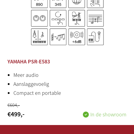
FlowKey
Bijzonderheden
Werking op batterijen. Standaard optioneel
YAMAHA PSR-E583
Meer audio
Aanslaggevoelig
Compact en portable
€
604
,-
€
499
,-
In de showroom