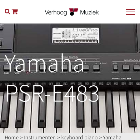
Yamaha
PSR-E483
Home
>
Instrumenten
>
keyboard piano
>
Yamaha