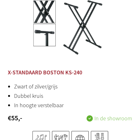
USB to host
Ja
Hoofdtelefoon
Standaard stereo jack
Productstatus
Nieuw
X-STANDAARD BOSTON KS-240
Herkomst
Zwart of zilver/grijs
Japan / Indonesië
Dubbel kruis
In hoogte verstelbaar
Stroomadapter
€
55
,-
In de showroom
Inclusief
Yamaha app