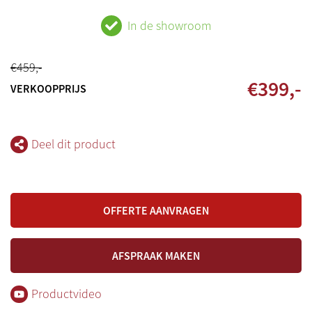
In de showroom
€
459
,-
€
399
,-
VERKOOPPRIJS
Deel dit product
OFFERTE AANVRAGEN
AFSPRAAK MAKEN
Productvideo