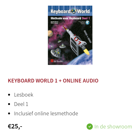
345 preset styles
Bluetooth
Nee
Midi
USB TO HOST
Aux in
KEYBOARD WORLD 1 + ONLINE AUDIO
Stereo mini jack
Lesboek
Aux out
Deel 1
Nee
Inclusief online lesmethode
USB to device
€
25
,-
In de showroom
Ja