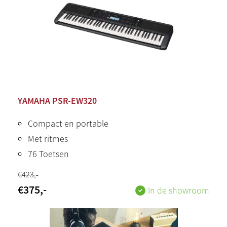
YAMAHA PSR-EW320
Compact en portable
Met ritmes
76 Toetsen
€
423
,-
€
375
,-
In de showroom