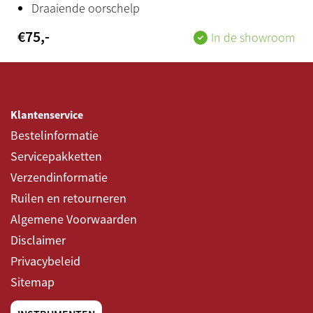
Draaiende oorschelp
SmartPianist (gratis)
€
75
,-
In de showroom
Bijzonderheden
* Premium product – nu met €200 korting t/m 19 juli
2026
Klantenservice
* Draadloze verbinding via bluetooth-MIDI
Bestelinformatie
Servicepakketten
Verzendinformatie
Ruilen en retourneren
Algemene Voorwaarden
Disclaimer
Privacybeleid
Sitemap