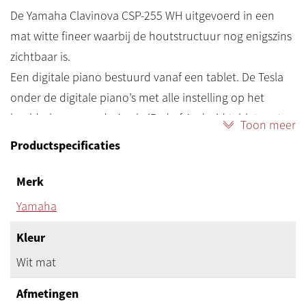
De Yamaha Clavinova CSP-255 WH uitgevoerd in een
mat witte fineer waarbij de houtstructuur nog enigszins
zichtbaar is.
Een digitale piano bestuurd vanaf een tablet. De Tesla
onder de digitale piano’s met alle instelling op het
beeldscherm van de Apple iPad of Android tablet met
Toon meer
de Yamaha app SmartPianist: intuïtief en interactie!
Productspecificaties
Alle CSP-modellen hebben de innovatieve Stream Lights
technologie.
Merk
Stream Lights, bewegende led-lichtjes, wijzen u welke
Yamaha
toetsen u moet indrukken bij het muziekstuk dat u wilt
Kleur
spelen of aanleren. Begin thuis met pianospelen met
deze nieuwe lesmethode.
Wit mat
Maar voor alles is de CSP een heel mooie, strakke
Afmetingen
digitale piano: intuïtieve eenvoud met de prachtige