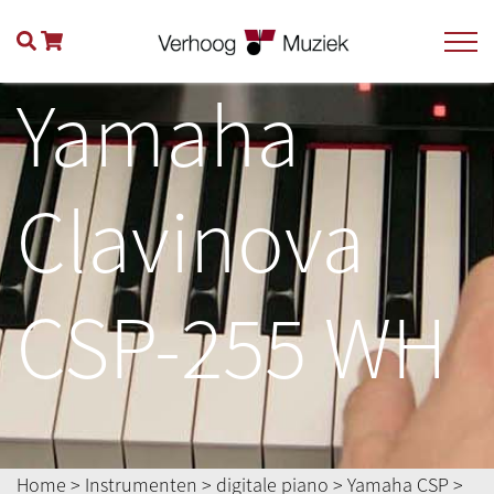
Yamaha
Clavinova
CSP-255 WH
Home
>
Instrumenten
>
digitale piano
>
Yamaha CSP
>