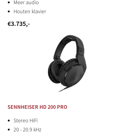
Meer audio
USB to device
Houten klavier
Ja
€
3.735
,-
Hoofdtelefoon
Standaard stereo jack (2x)
Productstatus
Nieuw
Herkomst
Japan / Indonesië
SENNHEISER HD 200 PRO
Stroomadapter
Inclusief
Stereo HiFi
20 - 20.9 kHz
Yamaha app