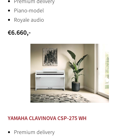
Premium delivery
10
Piano-model
Royale audio
Ritmes
€
6.660
,-
495 preset styles
Bluetooth
Audio en MIDI
Midi
[IN] [OUT] [THRU]
Aux in
Stereo mini jack
YAMAHA CLAVINOVA CSP-275 WH
Aux out
Premium delivery
Standard phone jack (R, L/L+R)