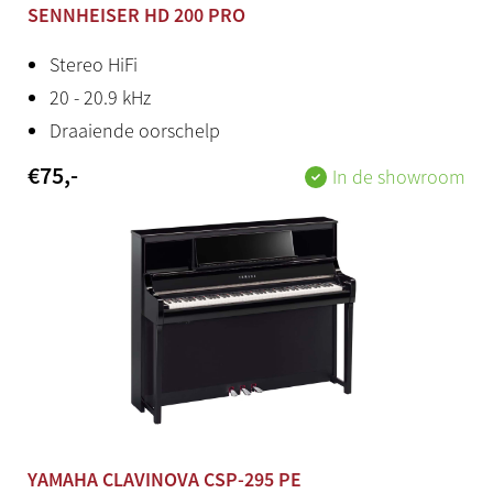
SENNHEISER HD 200 PRO
Voices
Stereo HiFi
10
20 - 20.9 kHz
Draaiende oorschelp
Ritmes
€
75
,-
495 preset styles
In de showroom
Bluetooth
Audio en MIDI
Midi
[IN] [OUT] [THRU]
Aux in
Stereo mini jack
YAMAHA CLAVINOVA CSP-295 PE