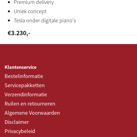
Inclusief
Premium delivery
Uniek concept
Yamaha app
Tesla onder digitale piano's
SmartPianist (gratis)
€
3.230
,-
Bijzonderheden
* Premium product – nu met €200 korting t/m 19 juli
2026
Klantenservice
* Draadloze verbinding via bluetooth-MIDI
Bestelinformatie
Servicepakketten
Verzendinformatie
Ruilen en retourneren
Algemene Voorwaarden
Disclaimer
Privacybeleid