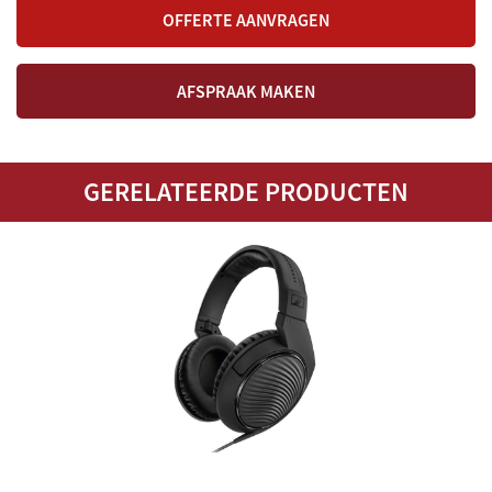
VERHAAL ACHTER INSTRUMENT
OFFERTE AANVRAGEN
Ja
Afsluitbaar
AFSPRAAK MAKEN
Ja
Display
GERELATEERDE PRODUCTEN
Tablet (optioneel)
Ingebouwde speakers
2x (50 W + 50 W) 2x (16 cm + 8 cm)
Sampling
Binaural sampling (CFX Grand en Bösendorfer)
Polyfonie
256 stemmen