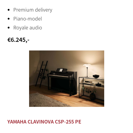
Aux out
Premium delivery
Standard phone jack (R, L/L+R)
Piano-model
USB to device
Royale audio
Ja
€
6.245
,-
Hoofdtelefoon
Standaard stereo jack (2x)
Productstatus
Nieuw
Herkomst
Japan / Indonesië
YAMAHA CLAVINOVA CSP-255 PE
Stroomadapter