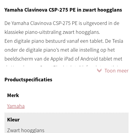
Yamaha Clavinova CSP-275 PE in zwart hoogglans
De Yamaha Clavinova CSP-275 PE is uitgevoerd in de
klassieke piano-uitstraling zwart hoogglans.
Een digitale piano bestuurd vanaf een tablet. De Tesla
onder de digitale piano’s met alle instelling op het
beeldscherm van de Apple iPad of Android tablet met
de Yamaha app SmartPianist: intuïtief en interactie!
Toon meer
Alle CSP-modellen hebben de innovatieve Stream Lights
Productspecificaties
technologie.
Stream Lights, bewegende led-lichtjes, wijzen u welke
Merk
toetsen u moet indrukken bij het muziekstuk dat u wilt
Yamaha
spelen of aanleren. Begin thuis met pianospelen met
Kleur
deze nieuwe lesmethode.
Maar voor alles is de CSP een heel mooie, strakke
Zwart hoogglans