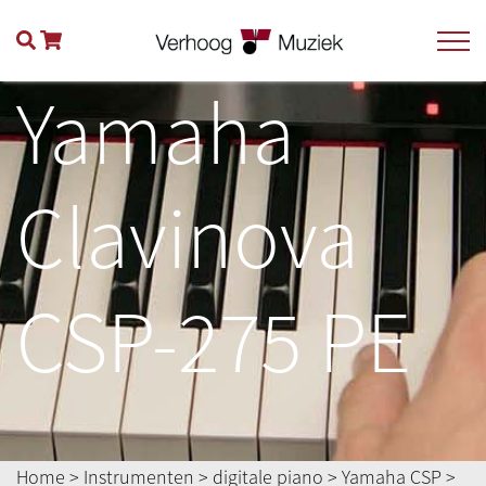
Yamaha
Clavinova
CSP-275 PE
Home
>
Instrumenten
>
digitale piano
>
Yamaha CSP
>