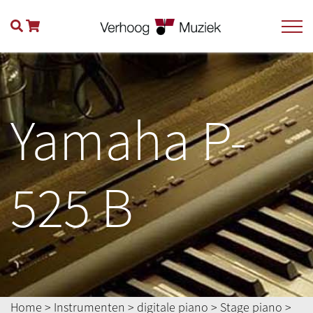
Yamaha P-
525 B
Home
>
Instrumenten
>
digitale piano
>
Stage piano
>