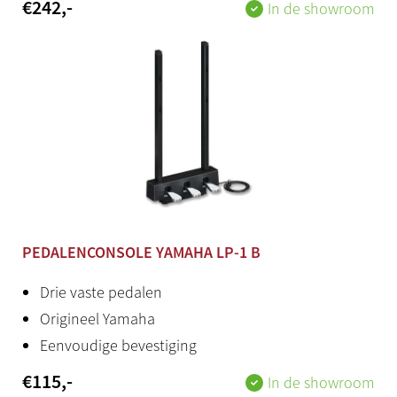
€
242
,-
In de showroom
Herkomst
Japan / Indonesië
Stroomadapter
Inclusief
Yamaha app
SmartPianist vanaf V2.0
Bijzonderheden
PEDALENCONSOLE YAMAHA LP-1 B
Na registratie 3 maanden gratis Premium toegang tot
Flowkey. Stevige bijpassende standaard en pedalen
Drie vaste pedalen
optioneel.
Origineel Yamaha
Eenvoudige bevestiging
€
115
,-
In de showroom