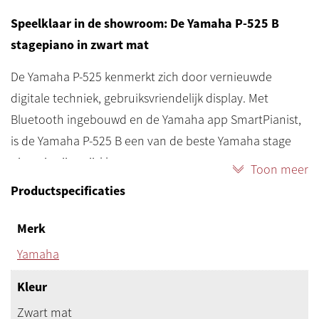
Speelklaar in de showroom: De Yamaha P-525 B
stagepiano in zwart mat
De Yamaha P-525 kenmerkt zich door vernieuwde
digitale techniek, gebruiksvriendelijk display. Met
Bluetooth ingebouwd en de Yamaha app SmartPianist,
is de Yamaha P-525 B een van de beste Yamaha stage
piano in zijn prijsklasse.
Toon meer
Uiteraard kunt u ook nog gewoon pianospelen. De
Productspecificaties
aanslag is heel natuurlijk met het Natural Wood X-(NWX)
klavier en de geweldige pianosamples van de Yamaha
Merk
CFX-concertvleugel en de Bösendorfer Imperial-vleugel.
Yamaha
Het ontwerp is elegant en compact en met 22 kg nog
Kleur
net draagbaar.
De Yamaha P-525 B wordt compleet geleverd met
Zwart mat