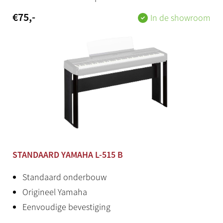
Stereo mini jack
€
75
,-
In de showroom
Aux out
[L/L+R] [R]
USB to device
Ja
USB to host
Ja
Hoofdtelefoon
STANDAARD YAMAHA L-515 B
Standaard stereo jack (2x)
Standaard onderbouw
Origineel Yamaha
Productstatus
Eenvoudige bevestiging
Nieuw