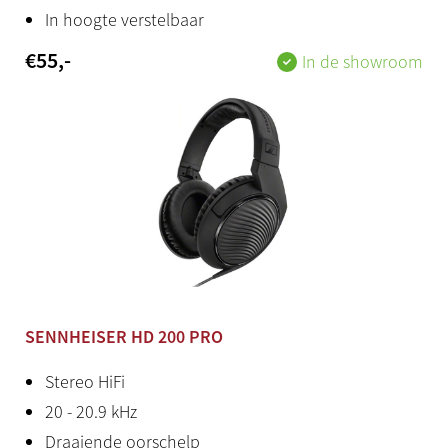
Polyfonie
In hoogte verstelbaar
256 stemmen
€
55
,-
In de showroom
Voices
10
Ritmes
40
Bluetooth
Ja (Audio/MIDI)
SENNHEISER HD 200 PRO
Midi
[IN] [OUT]
Stereo HiFi
20 - 20.9 kHz
Aux in
Draaiende oorschelp