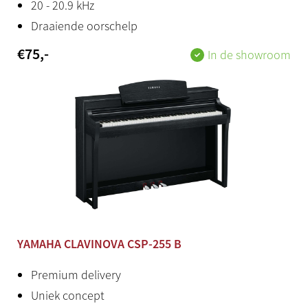
20 - 20.9 kHz
Standard phone jack (R, L/L+R)
Draaiende oorschelp
USB to device
€
75
,-
In de showroom
Ja
Hoofdtelefoon
Standaard stereo jack (2x)
Productstatus
Nieuw
Herkomst
Japan / Indonesië
YAMAHA CLAVINOVA CSP-255 B
Stroomadapter
Premium delivery
Inclusief
Uniek concept