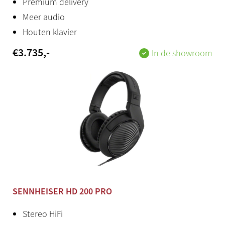
Premium delivery
Voices
Meer audio
10
Houten klavier
Ritmes
€
3.735
,-
In de showroom
525 preset styles
Bluetooth
Audio en MIDI
Midi
[IN] [OUT] [THRU]
Aux in
Stereo mini jack
SENNHEISER HD 200 PRO
Aux out
Stereo HiFi