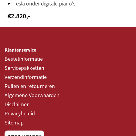
Tesla onder digitale piano's
Yamaha app
€
2.820
,-
SmartPianist (gratis)
Bijzonderheden
Draadloze verbinding via bluetooth-MIDI
Klantenservice
Bestelinformatie
Servicepakketten
Verzendinformatie
Ruilen en retourneren
Algemene Voorwaarden
Disclaimer
Privacybeleid
Sitemap