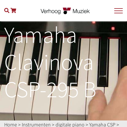
Yamaha
Clavinova
CSP-295 B
Home
>
Instrumenten
>
digitale piano
>
Yamaha CSP
>