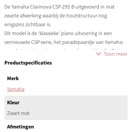
De Yamaha Clavinova CSP-295 B uitgevoerd in mat
zwarte afwerking waarbij de houtstructuur nog
enigszins zichtbaar is.
Dit model is de ‘klassieke’ piano uitvoering in een
vernieuwde CSP-serie, het paradepaardje van Yamaha:
een digitale piano bestuurd vanaf een tablet. De Tesla
Toon meer
onder de digitale piano’s met alle instelling op het
Productspecificaties
beeldscherm van de Apple iPad met de Yamaha app
SmartPianist: intuïtief en interactie!
Merk
Alle CSP-modellen hebben de innovatieve Stream Lights
Yamaha
technologie.
Kleur
Stream Lights, bewegende led-lichtjes, wijzen u welke
toetsen u moet indrukken bij het muziekstuk dat u wilt
Zwart mat
spelen of aanleren. Begin thuis met pianospelen met
Afmetingen
deze nieuwe lesmethode.