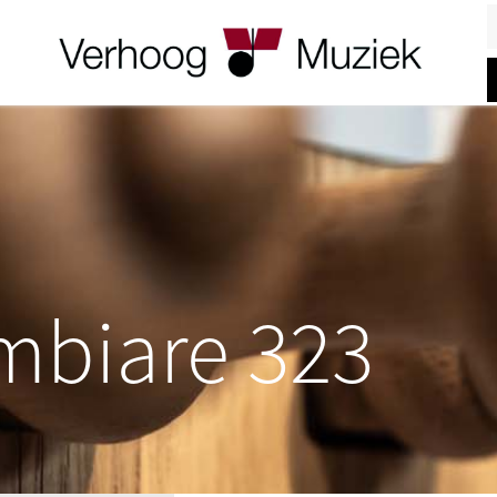
Z
mbiare 323