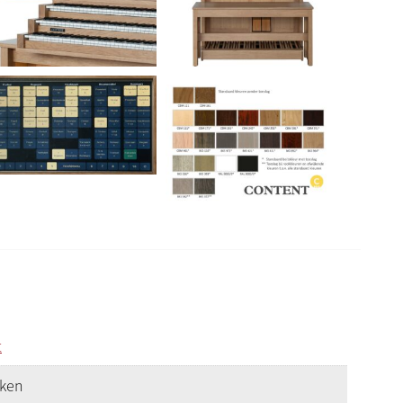
t
iken