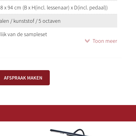
8 x 94 cm (B x H(incl. lessenaar) x D(incl. pedaal))
len / kunststof / 5 octaven
lijk van de sampleset
Toon meer
lijk van de sampleset
g recht
AFSPRAAK MAKEN
 opbergvak
screen, 32 Gb werkgeheugen, i7 processor, 500 Gb
A opslag; Hauptwerk V licentie.