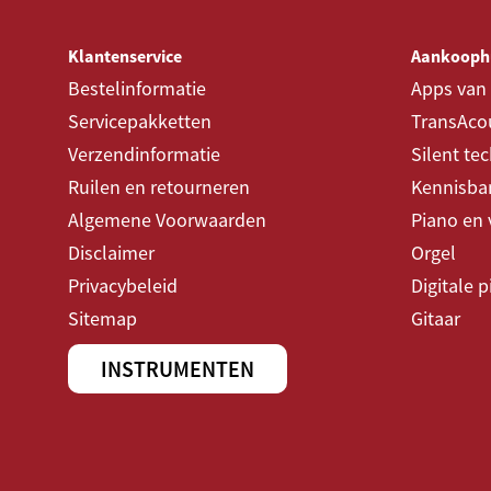
ontwerp.
Klantenservice
Aankooph
Samengevat:
Bestelinformatie
Apps van
De Content Cambiare 323 combineert kracht, flexibi
Servicepakketten
TransAcou
een stijlvol jasje – ideaal voor veeleisende organisten
Verzendinformatie
Silent te
ruimtes een volwaardige Hauptwerk-ervaring willen.
Ruilen en retourneren
Kennisba
Algemene Voorwaarden
Piano en 
VERHAAL ACHTER INSTRUMENT
Disclaimer
Orgel
Privacybeleid
Digitale 
Sitemap
Gitaar
INSTRUMENTEN