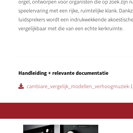
orgel, ontworpen voor organisten die op zoek zijn na
speelervaring met een rijke, ruimtelijke klank. Dankz
luidsprekers wordt een indrukwekkende akoestische
vergelijkbaar met die van een echte kerkruimte.
Intuïtieve bediening via touchscreen
De bediening verloopt via een helder en responsief 
waarmee u eenvoudig toegang heeft tot alle functies
Handleiding + relevante documentatie
het laden en beheren van samplesets met authenti
het instellen en finetunen van stemmingen en regis
cambiare_vergelijk_modellen_verhoogmuziek-1
volumeregeling en akoestische instellingen
Een extra touchscreen voor bijvoorbeeld registratie
is optioneel beschikbaar voor een meerprijs van €51
Alle bedieningsmenu’s en schermen zijn volledig ve
Nederlands, wat het gebruiksgemak aanzienlijk ve