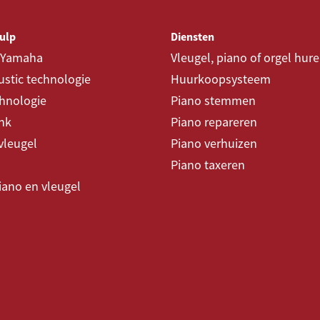
ulp
Diensten
 Yamaha
Vleugel, piano of orgel hur
liteit en gebruiksgemak in
stic technologie
Huurkoopsysteem
 die thuis of in kleinere
chnologie
Piano stemmen
nk
Piano repareren
vleugel
Piano verhuizen
Piano taxeren
piano en vleugel