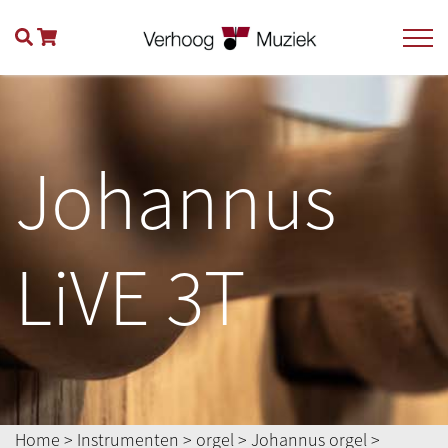
Johannus
LiVE 3T
Home
>
Instrumenten
>
orgel
>
Johannus orgel
>