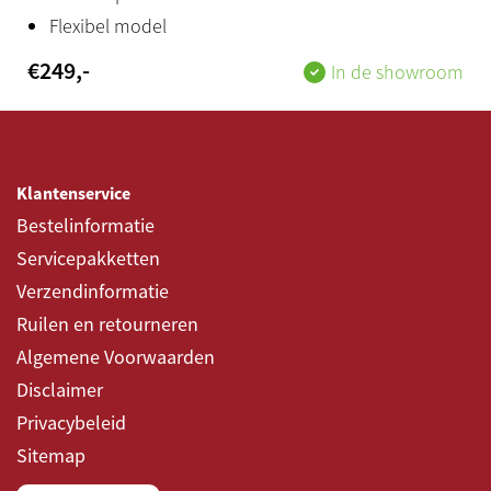
Flexibel model
Hoofdtelefoon
€
249
,-
In de showroom
Standaard stereo jack
Audio
Audio systeem 6.1
Klantenservice
Bestelinformatie
Productstatus
Servicepakketten
Nieuw
Verzendinformatie
Land van herkomst
Ruilen en retourneren
Algemene Voorwaarden
Nederland
Disclaimer
Bijzonderheden
Privacybeleid
Pijporgelbeleving
Sitemap