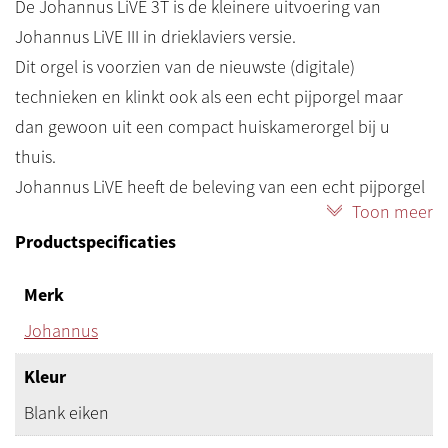
De Johannus LiVE 3T is de kleinere uitvoering van
Johannus LiVE III in drieklaviers versie.
Dit orgel is voorzien van de nieuwste (digitale)
technieken en klinkt ook als een echt pijporgel maar
dan gewoon uit een compact huiskamerorgel bij u
thuis.
Johannus LiVE heeft de beleving van een echt pijporgel
Toon meer
door verbeterde geluidstechniek bij opname en
Productspecificaties
verwerking van het orgelspel van originele kerkorgels.
Het orgel kan bespeeld worden met een akoestiek
Merk
vanuit vier verschillende posities in de kerk.
Johannus
De Johannus LiVE is een digitaal orgel waarop u via
samplesets pijporgels kunt activeren.
Kleur
Ook in dit orgel worden de samplesets met een usb-
Blank eiken
stick in het orgel geladen. Elke usb-stick bevat de