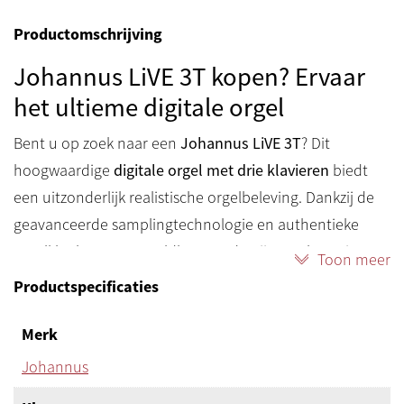
Productomschrijving
Johannus LiVE 3T kopen? Ervaar
het ultieme digitale orgel
Bent u op zoek naar een
Johannus LiVE 3T
? Dit
hoogwaardige
digitale orgel met drie klavieren
biedt
een uitzonderlijk realistische orgelbeleving. Dankzij de
geavanceerde samplingtechnologie en authentieke
orgelklanken van wereldberoemde pijporgels geniet u
Toon meer
van een natuurlijke, inspirerende en dynamische
Productspecificaties
speelervaring. De Johannus LiVE 3T is ideaal voor thuis,
in de kerk en voor concertgebruik.
Merk
Deze LiVE 3T is in zwart matte uitvoering en nu scherp
Johannus
geprijsd. Deze prijs is inclusief de €345 meerprijs voor de