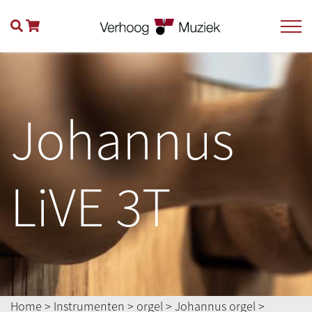
Johannus
LiVE 3T
Home
>
Instrumenten
>
orgel
>
Johannus orgel
>