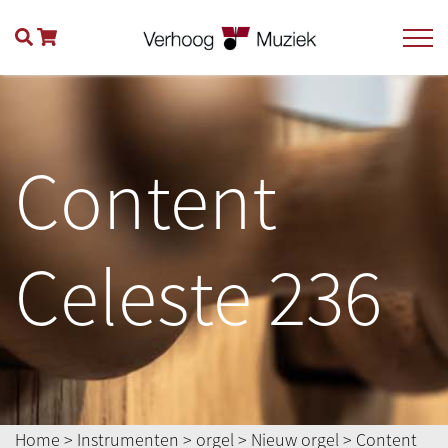
Content
Celeste 236
Home
>
Instrumenten
>
orgel
>
Nieuw orgel
> Content