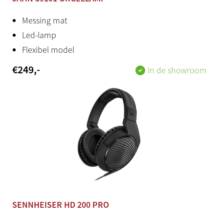
MIDI In – Out – Thru, Line-In, Line-Out
Messing mat
Geschikt voor Hauptwerk
Led-lamp
Flexibel model
Ja
€
249
,-
In de showroom
Hoofdtelefoon
Standaard stereo jack
Audio
Multichannel (6 versterkers / 14 luidsprekers)
Productstatus
Nieuw
Land van herkomst
SENNHEISER HD 200 PRO
Nederland