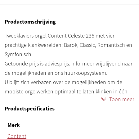
Productomschrijving
Tweeklaviers orgel Content Celeste 236 met vier
prachtige klankwerelden: Barok, Classic, Romantisch en
Symfonisch.
Getoonde prijs is adviesprijs. Informeer vrijblijvend naar
de mogelijkheden en ons huurkoopsysteem.
U blijft zich verbazen over de mogelijkheden om de
mooiste orgelwerken optimaal te laten klinken in één
Toon meer
orgel, de Celeste 236. Uitgevoerd in een mooi robuust
Productspecificaties
en duurzaam meubel. Eigentijds ontwerp en moderne
uitstraling. Diverse klaviermogelijkheden. De R-
Merk
uitvoering heeft een roldeksel en een meer klassieke
Content
uitstraling.