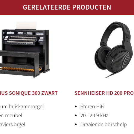
 huiskamer. Het klinkt echt
GERELATEERDE PRODUCTEN
Aansluitingen
MIDI (I
rden standaard geleverd in
Geschikt voor
Ja
Hauptwerk
egen meerprijs leverbaar.
Hoofdtelefoon
Standaa
n onze prijs).
Audio
8.1 audi
60.
Productstatus
Nieuw
Land van
Nederl
US SONIQUE 360 ZWART
herkomst
SENNHEISER HD 200 PRO
um huiskamerorgel
Stereo HiFi
en meubel
20 - 20.9 kHz
aviers orgel
Draaiende oorschelp