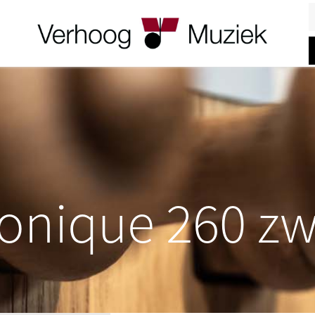
Z
onique 260 zw