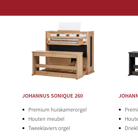
De Johannus Sonique is een ambitieus orgel voor de
prachtig met een unieke geluidsbeleving.
De volhouten uitvoeringen van Johannus orgels wo
blank eiken.
Andere kleuren en/of houtsoorten zijn als optie en t
Wij vertellen u graag over de mogelijkheden.
In mat zwart is de meerprijs € 320 (dit is al verwerkt i
De drieklaviers uitvoering is de Johannus Sonique 3
VERHAAL ACHTER INSTRUMENT
JOHANNUS SONIQUE 260
JOHANN
Premium huiskamerorgel
Premi
Houten meubel
Hout
Tweeklaviers orgel
Driekl