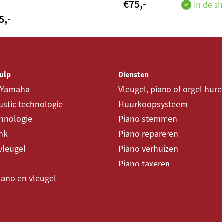
€
75
,-
In de 
5
,-
ulp
Diensten
 Yamaha
Vleugel, piano of orgel hur
stic technologie
Huurkoopsysteem
chnologie
Piano stemmen
nk
Piano repareren
vleugel
Piano verhuizen
Piano taxeren
piano en vleugel