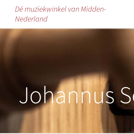
Dé muziekwinkel van Midden-
Nederland
Johannus S