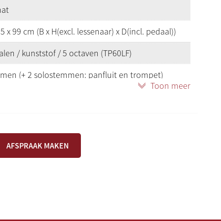
mat
5 x 99 cm (B x H(excl. lessenaar) x D(incl. pedaal))
len / kunststof / 5 octaven (TP60LF)
men (+ 2 solostemmen: panfluit en trompet)
Toon meer
sch, Symfonisch, Barok, Historisch
g recht met blanke boventoetsen (incl.
erlichting)
AFSPRAAK MAKEN
 opbergvak