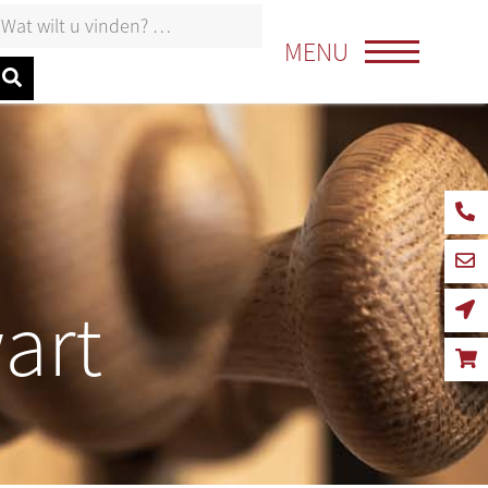
oeken naar:
MENU
art