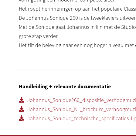
Het roept herinneringen op aan het populaire Class
De Johannus Sonique 260 is de tweeklaviers uitvoer
Met de Sonique gaat Johannus in lijn met de Studi
grote stap verder.
Het tilt de beleving naar een nog hoger niveau me
audiosysteem, rijke dispositie en ruimtelijke ervaring
De Sonique 260 heeft nu ook 4 samplebanken gebas
elk hun eigen stijl.
Met de 37 stemmen heeft u eindeloos speelplezier.
Handleiding + relevante documentatie
twee solostemmen: Trompet en Panfluit.
Het nieuwe audio systeem met 9 versterkers en 13 l
Johannus_Sonique260_dispositie_verhoogmuzi
prachtig heldere weergave.
Johannus_Sonique_NL_brochure_verhoogmuzie
De chique kast is tegelijk klassieke, ambachtelijke en
Johannus_Sonique_technische_specificaties-1.
toont de plexiglas lessenaar.