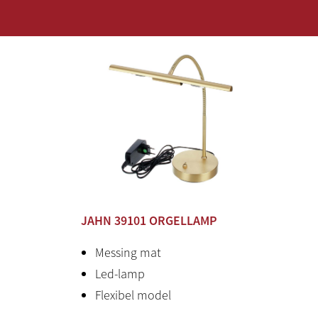
N, MOD-out, SEQ-out), Aux in/out
rd stereo jack
osysteem: 9 versterkers / 13 luidsprekers
and
JAHN 39101 ORGELLAMP
Messing mat
Led-lamp
Flexibel model