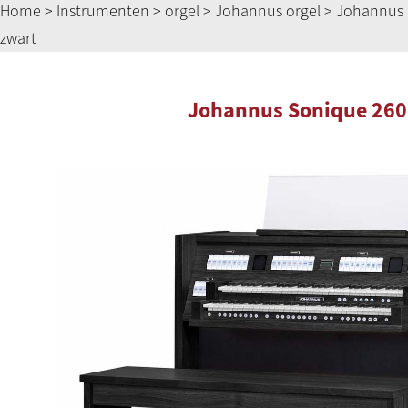
Home
>
Instrumenten
>
orgel
>
Johannus orgel
> Johannus 
zwart
Johannus Sonique 260