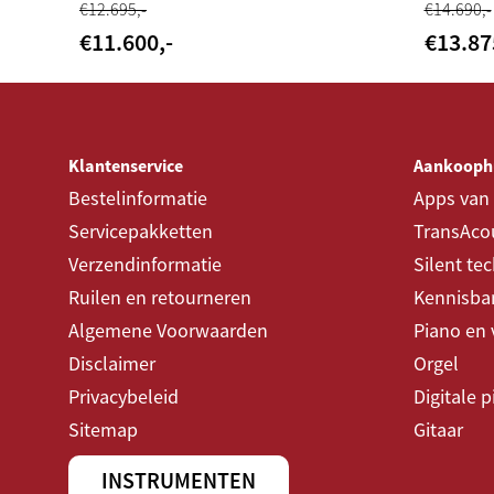
€
12.695
,-
€
14.690
,-
€
11.600
,-
€
13.87
Klantenservice
Aankooph
Bestelinformatie
Apps van
Servicepakketten
TransAcou
Verzendinformatie
Silent te
Ruilen en retourneren
Kennisba
Algemene Voorwaarden
Piano en 
Disclaimer
Orgel
Privacybeleid
Digitale 
Sitemap
Gitaar
INSTRUMENTEN