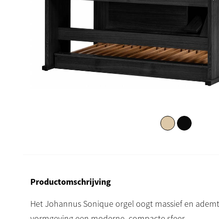
Productomschrijving
Het Johannus Sonique orgel oogt massief en ademt m
vormgeving een moderne, compacte sfeer.