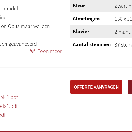
Kleur
Zwart 
ic model.
ing.
Afmetingen
138 x 11
o en Opus maar wel een
Klavier
2 manua
t een geavanceerd
Aantal stemmen
37 stem
Toon meer
.
Klankstijlen
Romanti
eerd op 4 pijporgels met
30-toni
Pedaal
pedaalv
 Daarnaast heeft de Sonique
OFFERTE AANVRAGEN
Zwelpedaal
2
uidsprekers zorgt voor een
ek-1.pdf
Afsluitbaar
Nee
k-1.pdf
 robuust. Stijlvol en slank
pdf
Meubel
Hout
Bank
Zonder