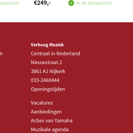
€
249
,-
showroom
In de showroom
Verhoog Muziek
en
Centraal in Nederland
Nieuwstraat 2
3861 AJ Nijkerk
033-2460444
Openingstijden
Vacatures
Aanbiedingen
Acties van Yamaha
Muzikale agenda