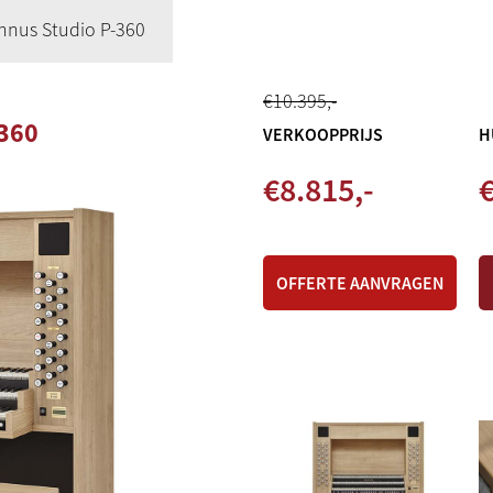
nnus Studio P-360
€
10.395
,-
360
VERKOOPPRIJS
H
€
8.815
,-
€
OFFERTE AANVRAGEN