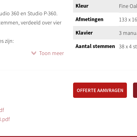
Kleur
Fine Oa
dio 360 en Studio P-360.
Afmetingen
133 x 16
stemmen, verdeeld over vier
Klavier
3 manua
s zijn:
Aantal stemmen
38 x 4 
Toon meer
Vier org
(Amster
gel (Parijs)
Klankstijlen
symfoni
(Parijs)
volutiegalm en verbeterde
OFFERTE AANVRAGEN
Pedaal
30-toni
scherpe prijs.
df
Zwelpedaal
1
meubel, de Johannus Studio P-
8.pdf
Afsluitbaar
Nee
klaar in onze showroom.