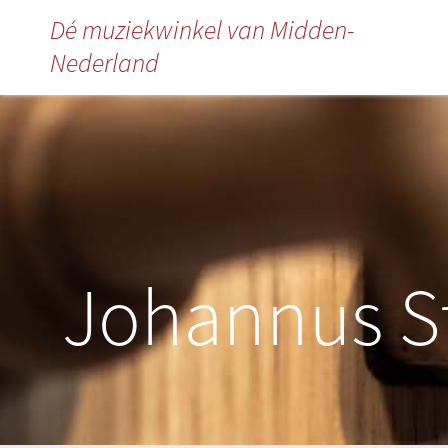
Dé muziekwinkel van Midden-
Nederland
Johannus S