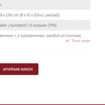
k
8 x 100 cm (B x H) x D(incl. pedaal))
len / kunststof / 5 octaven (TP6)
stemmen + 2 solostemmen: panfluit en trompet
Toon meer
elstijlen: romantisch – Vater-Müller-orgel
dam), historisch – Hinsz-orgel (Kampen),
sch- Adema-orel (Raalte) en Cavaillé-Coll-orgel
, barok – Silbermann-orgel (Dresden)
AFSPRAAK MAKEN
g recht