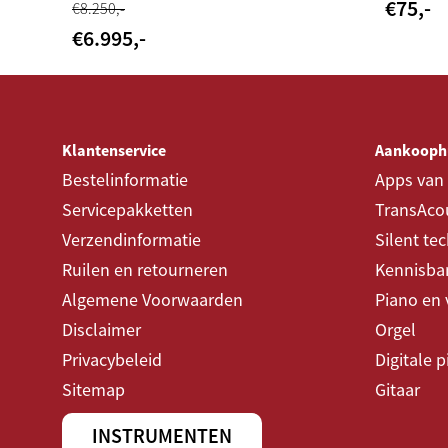
€
75
,-
€
8.250
,-
€
6.995
,-
Klantenservice
Aankooph
Bestelinformatie
Apps van
Servicepakketten
TransAcou
Verzendinformatie
Silent te
Ruilen en retourneren
Kennisba
Algemene Voorwaarden
Piano en 
Disclaimer
Orgel
Privacybeleid
Digitale 
Sitemap
Gitaar
INSTRUMENTEN