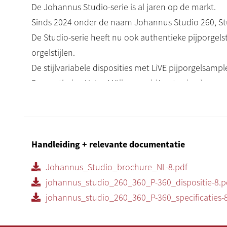
De Johannus Studio-serie is al jaren op de markt.
Sinds 2024 onder de naam Johannus Studio 260, Stu
De Studio-serie heeft nu ook authentieke pijporgel
orgelstijlen.
De stijlvariabele disposities met LiVE pijporgelsample
Romantisch – Vater-Müller-orgel (Amsterdam)
Historisch – Hinsz-orgel (Kampen)
Symfonisch – Adema-orgel (Raalte) en Cavaillé-Coll-or
Barok – Silbermann-orgel (Dresden)
De Studio orgels beschikken nu standaard over con
Handleiding + relevante documentatie
audio.
Johannus_Studio_brochure_NL-8.pdf
En het blijft gewoon een mooi studieorgel voor een 
johannus_studio_260_360_P-360_dispositie-8.p
Dit model is de drieklaviers uitvoering in positief 
johannus_studio_260_360_P-360_specificaties-
360 in kleur Fine Oak.
De Studio P-360 in kleur Charcoal Black staat speel