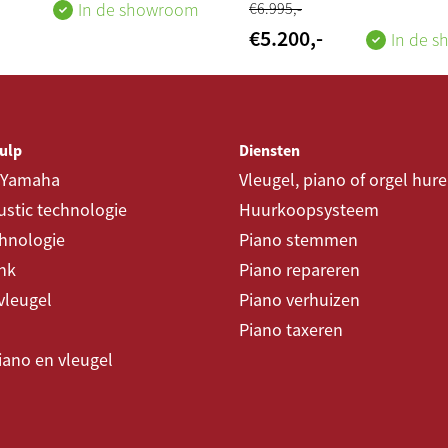
In de showroom
€
6.995
,-
€
5.200
,-
In de 
ulp
Diensten
 Yamaha
Vleugel, piano of orgel hur
stic technologie
Huurkoopsysteem
chnologie
Piano stemmen
nk
Piano repareren
vleugel
Piano verhuizen
Piano taxeren
piano en vleugel