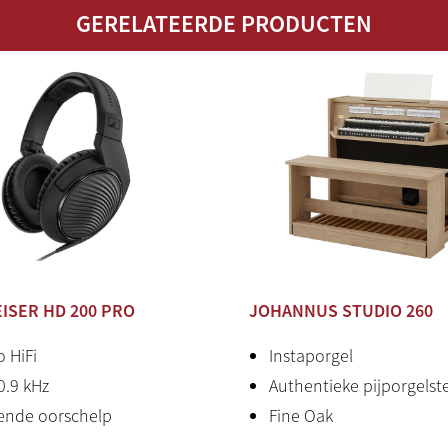
Meubel
Melami
GERELATEERDE PRODUCTEN
Bank
Zonder
Aansluitingen
MIDI (I
Geschikt voor
Ja
Hauptwerk
Hoofdtelefoon
Standaa
Audio
2.1 (3 v
Productstatus
Nieuw
ISER HD 200 PRO
JOHANNUS STUDIO 260
Land van
Nederl
o HiFi
Instaporgel
herkomst
0.9 kHz
Authentieke pijporgel
ende oorschelp
Fine Oak