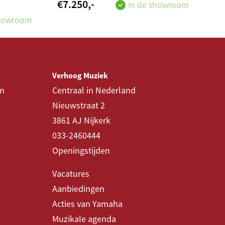
€
7.250
,-
In de showroom
showroom
Verhoog Muziek
en
Centraal in Nederland
Nieuwstraat 2
3861 AJ Nijkerk
033-2460444
Openingstijden
Vacatures
Aanbiedingen
Acties van Yamaha
Muzikale agenda