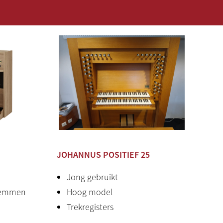
ne
 opbergvak
N, MOD-out, SEQ-out), Aux in/out
rd stereo jack
ersterkers / 5 luidsprekers)
JOHANNUS POSITIEF 25
and
Jong gebruikt
stemmen
Hoog model
Trekregisters