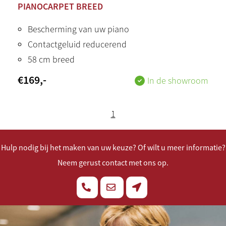
PIANOCARPET BREED
Bescherming van uw piano
Contactgeluid reducerend
58 cm breed
€
169
,-
In de showroom
1
Hulp nodig bij het maken van uw keuze? Of wilt u meer informatie?
Neem gerust contact met ons op.