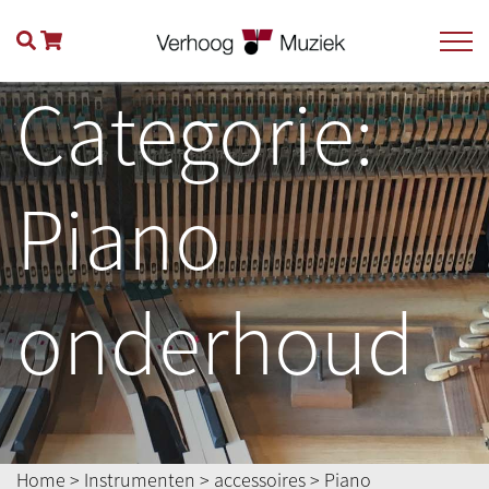
Categorie:
Piano
onderhoud
Home
>
Instrumenten
>
accessoires
> Piano