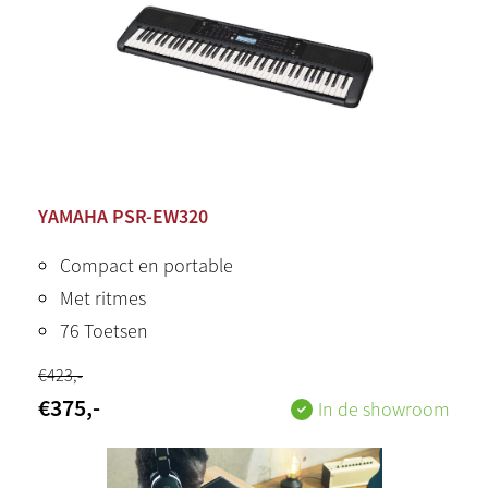
YAMAHA PSR-EW320
Compact en portable
Met ritmes
76 Toetsen
€
423
,-
€
375
,-
In de showroom