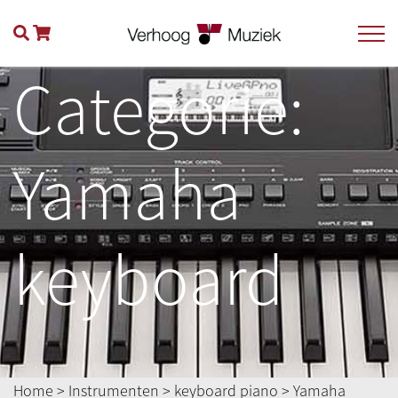
Categorie:
Yamaha
keyboard
Home
>
Instrumenten
>
keyboard piano
> Yamaha