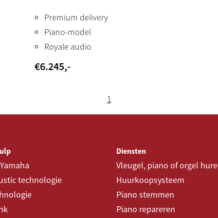
Premium delivery
Piano-model
Royale audio
€
6.245
,-
1
ulp
Diensten
 Yamaha
Vleugel, piano of orgel hur
stic technologie
Huurkoopsysteem
chnologie
Piano stemmen
nk
Piano repareren