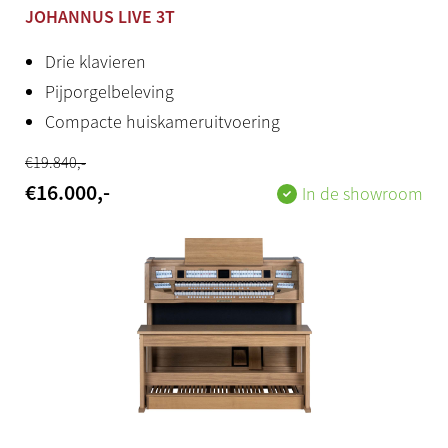
subwoofer)
JOHANNUS LIVE 3T
Convolutiegalm, 12 unieke galmen
Drie klavieren
Productstatus
Pijporgelbeleving
Compacte huiskameruitvoering
Nieuw
€
19.840
,-
Land van herkomst
€
16.000
,-
In de showroom
Nederland
Bijzonderheden
Ook in andere kleuren / uitvoeringen verkrijgbaar