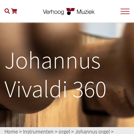
Johannus
Vivaldi 360
Home
>
Instrumenten
>
orgel
>
Johannus orgel
>