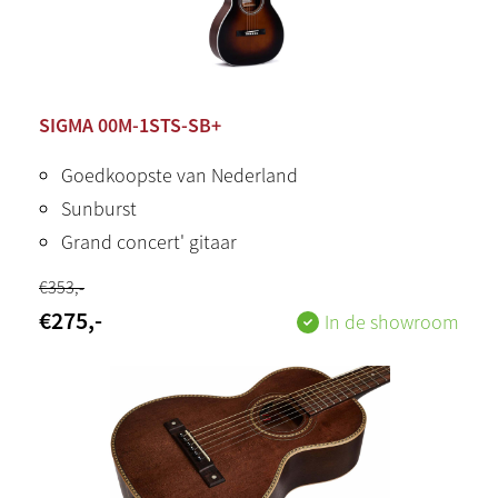
SIGMA 00M-1STS-SB+
Goedkoopste van Nederland
Sunburst
Grand concert' gitaar
€
353
,-
€
275
,-
In de showroom