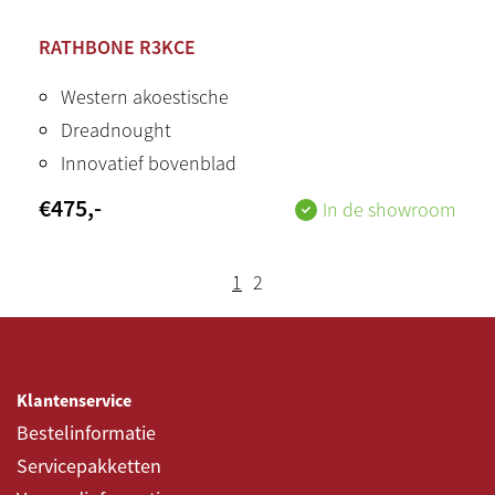
RATHBONE R3KCE
Western akoestische
Dreadnought
Innovatief bovenblad
€
475
,-
In de showroom
1
2
Klantenservice
Bestelinformatie
Servicepakketten