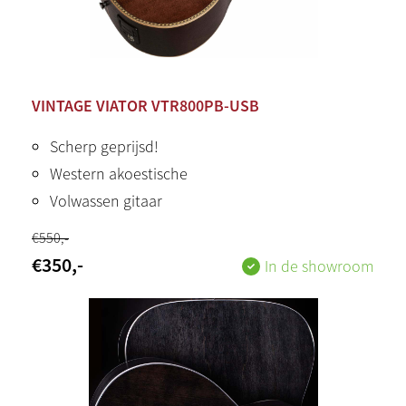
VINTAGE VIATOR VTR800PB-USB
Scherp geprijsd!
Western akoestische
Volwassen gitaar
€
550
,-
€
350
,-
In de showroom