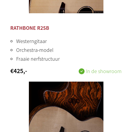
RATHBONE R2SB
Westerngitaar
Orchestra-model
Fraaie nerfstructuur
€
425
,-
In de showroom