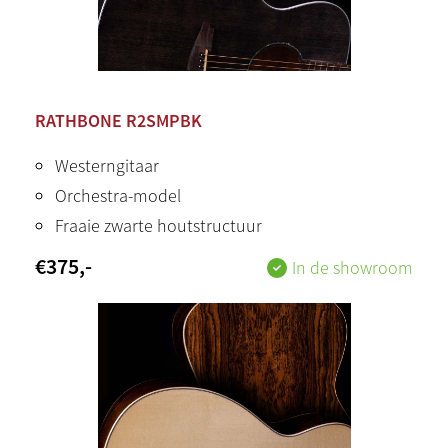
RATHBONE R2SMPBK
Westerngitaar
Orchestra-model
Fraaie zwarte houtstructuur
€
375
,-
In de showroom