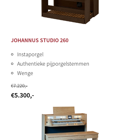
JOHANNUS STUDIO 260
Instaporgel
Authentieke pijporgelstemmen
Wenge
€
7.220
,-
€
5.300
,-