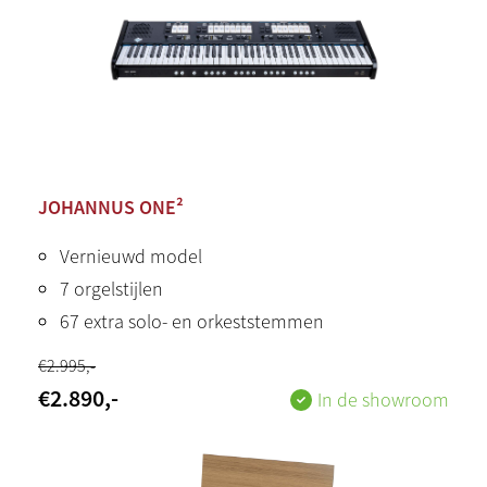
JOHANNUS ONE²
Vernieuwd model
7 orgelstijlen
67 extra solo- en orkeststemmen
€
2.995
,-
€
2.890
,-
In de showroom