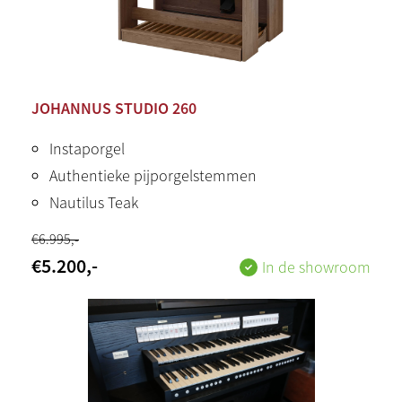
JOHANNUS STUDIO 260
Instaporgel
Authentieke pijporgelstemmen
Nautilus Teak
€
6.995
,-
€
5.200
,-
In de showroom