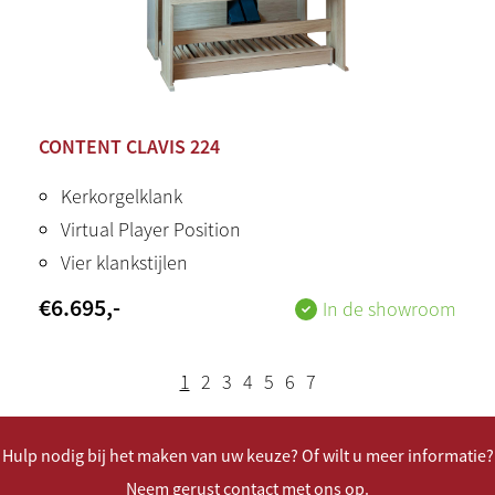
CONTENT CLAVIS 224
Kerkorgelklank
Virtual Player Position
Vier klankstijlen
€
6.695
,-
In de showroom
1
2
3
4
5
6
7
Hulp nodig bij het maken van uw keuze? Of wilt u meer informatie?
Neem gerust contact met ons op.