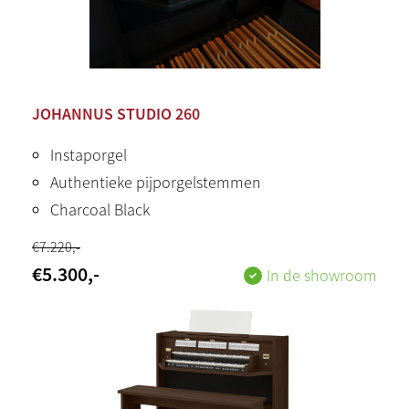
JOHANNUS STUDIO 260
Instaporgel
Authentieke pijporgelstemmen
Charcoal Black
€
7.220
,-
€
5.300
,-
In de showroom